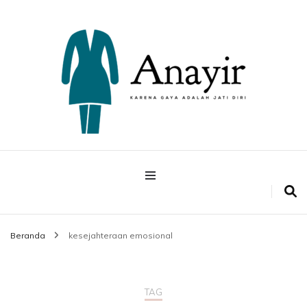
Karena Gaya Adalah Jati Diri
Anayir
Beranda
kesejahteraan emosional
TAG