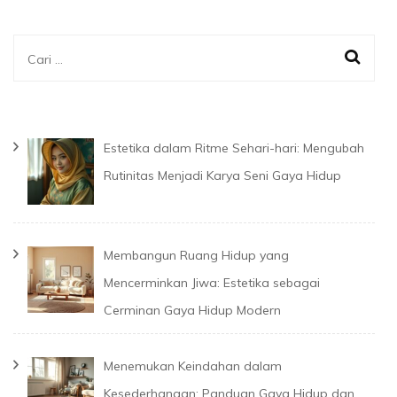
Cari
untuk:
Estetika dalam Ritme Sehari-hari: Mengubah
Rutinitas Menjadi Karya Seni Gaya Hidup
Membangun Ruang Hidup yang
Mencerminkan Jiwa: Estetika sebagai
Cerminan Gaya Hidup Modern
Menemukan Keindahan dalam
Kesederhanaan: Panduan Gaya Hidup dan