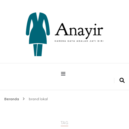
Karena Gaya Adalah Jati Diri
Anayir
Beranda
brand lokal
TAG